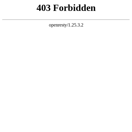
网站首页
关于我们
产品展示
产品指导书
新闻中心
招商加盟
联系我们
|
EN
×
走进旺牌龙门
全球1000万家庭的选择
浙江传嘉工贸有限公司是旺牌龙门品牌有着非标门品牌之称主要
生产仿铜门,非标门,非标进户门等五金制品的研制、开发、生
产、销售和服务为一体的现代化企业。现有厂房42000余平方米,
注册资金500万元。公司凭借中国科技五金之都在旺牌龙门品牌
五金产品设计荣誉非标门十大品牌，优良产品以仿铜门,非标门
......
2004