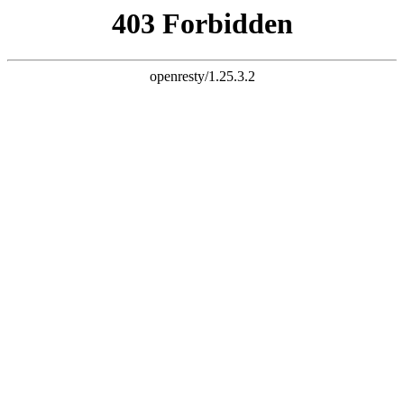
网站首页
关于我们
产品展示
产品指导书
新闻中心
招商加盟
联系我们
|
EN
×
走进旺牌龙门
全球1000万家庭的选择
浙江传嘉工贸有限公司是旺牌龙门品牌有着非标门品牌之称主要
生产仿铜门,非标门,非标进户门等五金制品的研制、开发、生
产、销售和服务为一体的现代化企业。现有厂房42000余平方米,
注册资金500万元。公司凭借中国科技五金之都在旺牌龙门品牌
五金产品设计荣誉非标门十大品牌，优良产品以仿铜门,非标门
......
2004