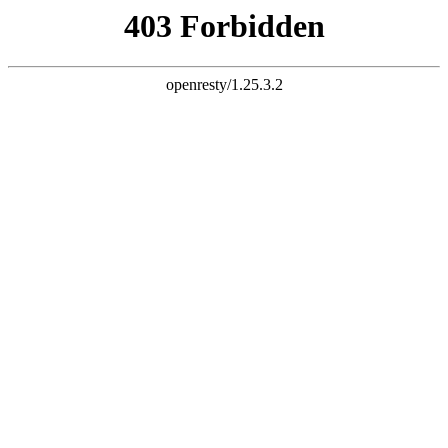
网站首页
关于我们
产品展示
产品指导书
新闻中心
招商加盟
联系我们
|
EN
×
走进旺牌龙门
全球1000万家庭的选择
浙江传嘉工贸有限公司是旺牌龙门品牌有着非标门品牌之称主要
生产仿铜门,非标门,非标进户门等五金制品的研制、开发、生
产、销售和服务为一体的现代化企业。现有厂房42000余平方米,
注册资金500万元。公司凭借中国科技五金之都在旺牌龙门品牌
五金产品设计荣誉非标门十大品牌，优良产品以仿铜门,非标门
......
2004