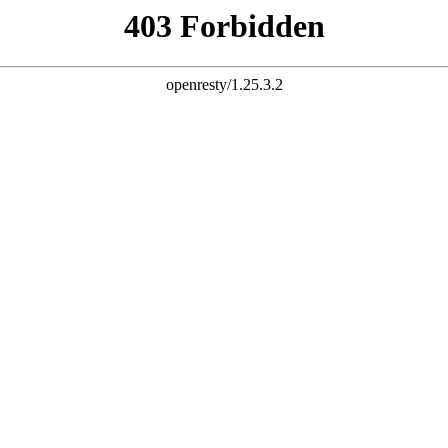
联系我们
产仿铜门,非标门,非标进户门等五金制品的研制、开发、生产、销
品设计荣誉非标门十大品牌，优良产品以仿铜门,非标门 ......