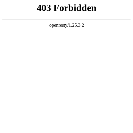
网站首页
关于我们
产品展示
产品指导书
新闻中心
招商加盟
联系我们
|
EN
×
走进旺牌龙门
全球1000万家庭的选择
浙江传嘉工贸有限公司是旺牌龙门品牌有着非标门品牌之称主要
生产仿铜门,非标门,非标进户门等五金制品的研制、开发、生
产、销售和服务为一体的现代化企业。现有厂房42000余平方米,
注册资金500万元。公司凭借中国科技五金之都在旺牌龙门品牌
五金产品设计荣誉非标门十大品牌，优良产品以仿铜门,非标门
......
2004