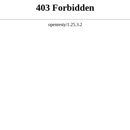
联系我们
产仿铜门,非标门,非标进户门等五金制品的研制、开发、生产、销
品设计荣誉非标门十大品牌，优良产品以仿铜门,非标门 ......