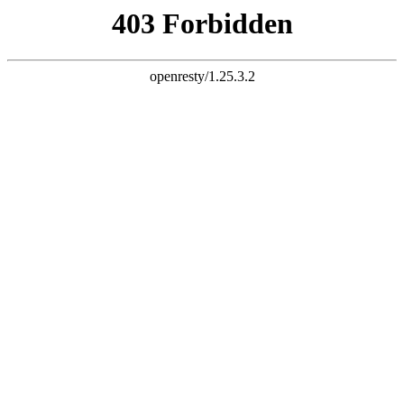
网站首页
关于我们
产品展示
产品指导书
新闻中心
招商加盟
联系我们
|
EN
×
走进旺牌龙门
全球1000万家庭的选择
浙江传嘉工贸有限公司是旺牌龙门品牌有着非标门品牌之称主要
生产仿铜门,非标门,非标进户门等五金制品的研制、开发、生
产、销售和服务为一体的现代化企业。现有厂房42000余平方米,
注册资金500万元。公司凭借中国科技五金之都在旺牌龙门品牌
五金产品设计荣誉非标门十大品牌，优良产品以仿铜门,非标门
......
2004